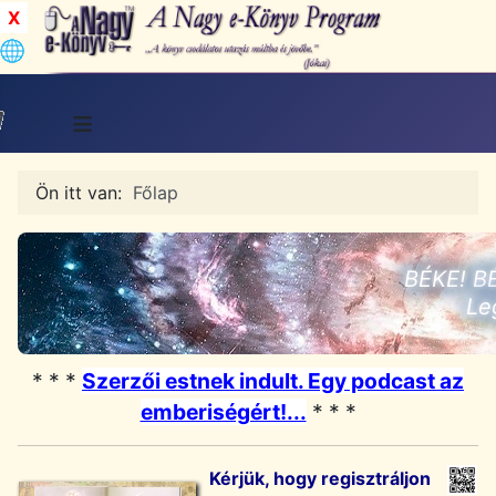
X
≡
Ön itt van:
Főlap
BÉKE! B
Le
* * *
Szerzői estnek indult. Egy podcast az
emberiségért!...
* * *
Kérjük, hogy regisztráljon