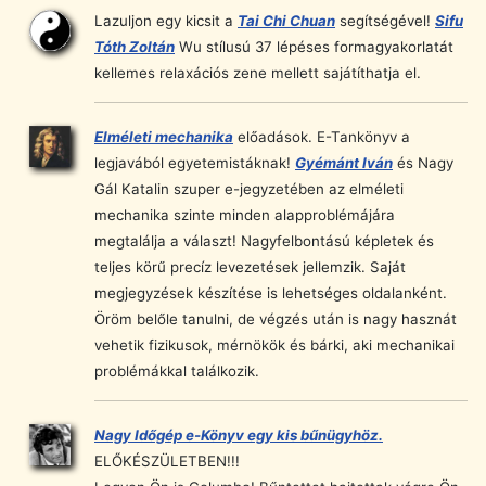
Lazuljon egy kicsit a
Tai Chi Chuan
segítségével!
Sifu
Tóth Zoltán
Wu stílusú 37 lépéses formagyakorlatát
kellemes relaxációs zene mellett sajátíthatja el.
Elméleti mechanika
előadások. E-Tankönyv a
legjavából egyetemistáknak!
Gyémánt Iván
és Nagy
Gál Katalin szuper e-jegyzetében az elméleti
mechanika szinte minden alapproblémájára
megtalálja a választ! Nagyfelbontású képletek és
teljes körű precíz levezetések jellemzik.
Saját
megjegyzések készítése is lehetséges oldalanként.
Öröm belőle tanulni, de végzés után is nagy hasznát
vehetik fizikusok, mérnökök és bárki, aki mechanikai
problémákkal találkozik.
Nagy Időgép e-Könyv egy kis bűnügyhöz.
ELŐKÉSZÜLETBEN!!!