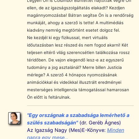
Legyen Ön is Columbo! Bűntettet hajtottak végre Ön
ellen, de az igazságszolgáltatás elakadt? Kezdjen
magánnyomozásba! Bátran segítse Ön is a rendőrség
munkáját, ahogy a szerző is tette! A multimédiás
kiadvány nemrég megtörtént esetet dolgoz fel.
Ne kezdjél ki egy fizikussal, mert virtuális
időutazásban lesz részed és nem fogod akarni! Két
teljesen eltérő világ szerencsétlen találkozása rossz
téridőben. De vajon elegendő lesz-e az egyszerű
tudomány a jog asztalánál? Merre billen Justicia
mérlege? A szerző 4 hónapos nyomozásának
animációkkal és videókkal illusztrált eredményei
mesterséges intelligencia támogatással hamarosan
Ön előtt is feltárulnak.
"Egy országnak a szabadsága lemérhető a
szülés szabadságán"
(dr. Geréb Ágnes)
Az Igazság Nagy (Mes)E-Könyve:
Minden
napra egy mese...