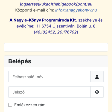
jogsertes(kukac)thebigebook(pont)eu
Központi e-mail cím:
info@anagyekonyv.hu
A Nagy e-Könyv Programiroda Kft.
székhelye és
levélcíme: H-6754 Újszentiván, Boján u. 8.
(
46.182452, 20.176702
)
Belépés
Felhasználói név
Jelszó
Jelszó 
Emlékezzen rám