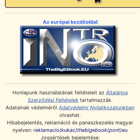
Az európai kezdőoldal:
Honlapunk használatának feltételeit az
Általános
Szerződési Feltételek
tartalmazzák.
Adatainak védelméről
Adatvédelmi Nyilatkozatunkban
olvashat.
Hibabejelentés, reklamáció és panaszkezelés magyar
nyelven:
reklamacio(kukac)thebigebook(pont)eu
Jogsértések bejelentése: