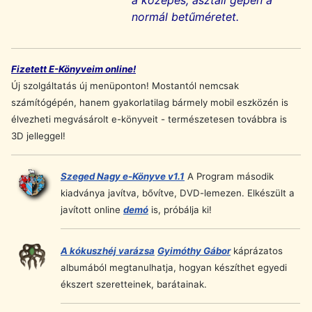
a közepes, asztali gépen a
normál betűméretet.
Fizetett E-Könyveim online!
Új szolgáltatás új menüponton!
Mostantól nemcsak
számítógépén, hanem gyakorlatilag bármely mobil eszközén is
élvezheti megvásárolt e-könyveit - természetesen továbbra is
3D jelleggel!
Szeged Nagy e-Könyve v1.1
A Program második
kiadványa javítva, bővítve, DVD-lemezen. Elkészült a
javított online
demó
is, próbálja ki!
A kókuszhéj varázsa
Gyimóthy Gábor
káprázatos
albumából megtanulhatja, hogyan készíthet egyedi
ékszert szeretteinek, barátainak.